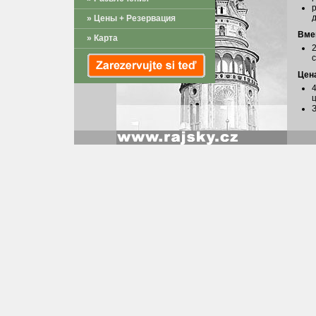
» Цены + Резервация
Вме
» Карта
Цен
4
ц
З