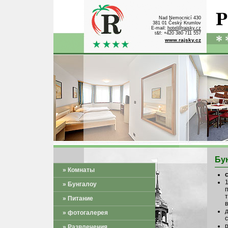
Nad Nemocnicí 430
381 01 Český Krumlov
E-mail:
hotel@rajsky.cz
t&f: +420 380 711 557
www.rajsky.cz
Бу
» Комнаты
» Бунгалоу
» Питание
» фотогалерея
» Развлечения