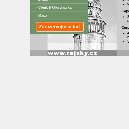
v
v
» Ceník & Objednávka
Kapa
» Mapa
2
p
Cen
4
S