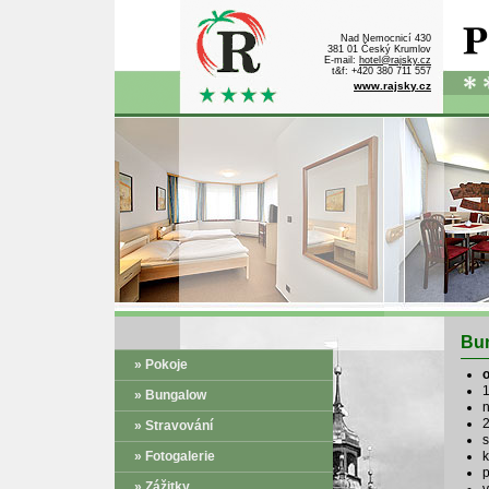
Nad Nemocnicí 430
381 01 Český Krumlov
E-mail:
hotel@rajsky.cz
t&f: +420 380 711 557
www.rajsky.cz
Bun
» Pokoje
o
1
» Bungalow
n
2
» Stravování
s
» Fotogalerie
p
» Zážitky