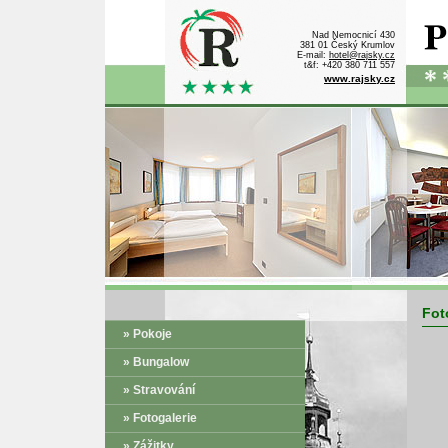
Nad Nemocnicí 430
381 01 Český Krumlov
E-mail:
hotel@rajsky.cz
t&f: +420 380 711 557
www.rajsky.cz
Fot
» Pokoje
» Bungalow
» Stravování
» Fotogalerie
» Zážitky